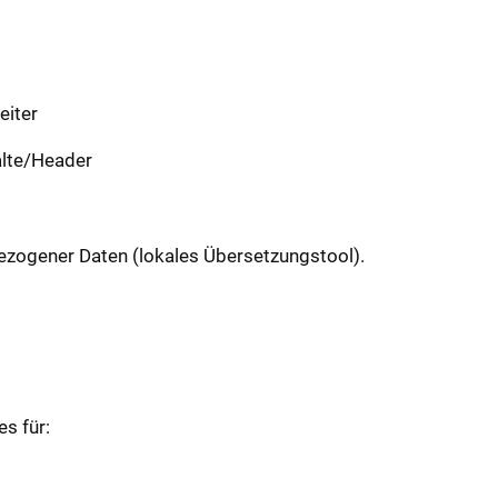
eiter
alte/Header
zogener Daten (lokales Übersetzungstool).
s für: