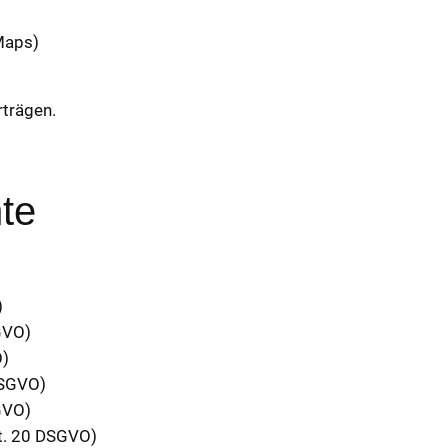
Maps)
trägen.
hte
)
GVO)
O)
DSGVO)
GVO)
rt. 20 DSGVO)