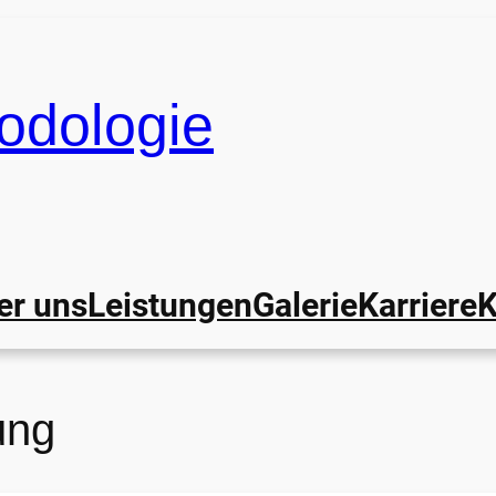
odologie
er uns
Leistungen
Galerie
Karriere
K
ung